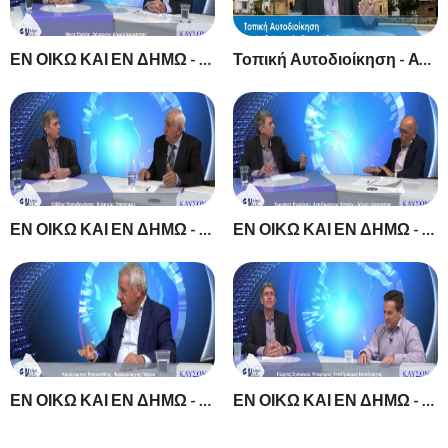
ΕΝ ΟΙΚΩ ΚΑΙ ΕΝ ΔΗΜΩ - Νίκος Παλιός, Δήμαρχος Δήμου Ιεροκηπίας.
Τοπική Αυτοδιοίκηση - Αντρέας Σσιήκκης - Αντιδήμαρχος Γεροσκήπου
ΕΝ ΟΙΚΩ ΚΑΙ ΕΝ ΔΗΜΩ - Σάββας Παπαδημήτρης, Πολιτικός Επιστήμων
ΕΝ ΟΙΚΩ ΚΑΙ ΕΝ ΔΗΜΩ - Κυριάκος Κυριάκου, Αντιδήμαρχος Κονιών - Δήμου Ιεροκηπίας
ΕΝ ΟΙΚΩ ΚΑΙ ΕΝ ΔΗΜΩ - Χαράλαμπος Πιττοκοπίτης, Περιφεριάρχης Πάφου
ΕΝ ΟΙΚΩ ΚΑΙ ΕΝ ΔΗΜΩ - Γιώργος Στυλιανού, Υποψήφιος Αντιδήμαρχος Κισσόνεργας