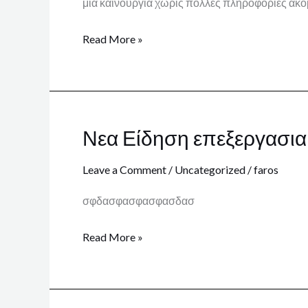
μια καινουργια χωρις πολλες πληροφοριες ακ
Read More »
Νεα Είδηση επεξεργασια
Νεα
Είδηση
Leave a Comment
/
Uncategorized
/
faros
επεξεργασια
σφδασφασφασφασδασ
Read More »