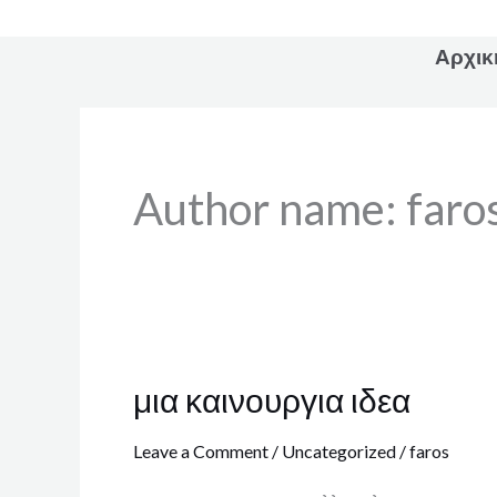
Skip
to
Αρχικ
content
Author name: faro
μια καινουργια ιδεα
μια
καινουργια
Leave a Comment
/
Uncategorized
/
faros
ιδεα