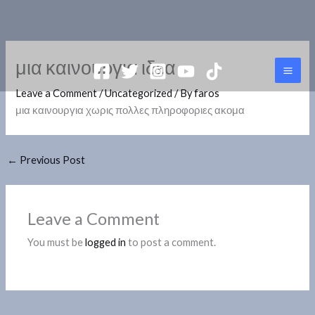
Skip
MAI
to
ME
content
μια καινουργια ιδεα
Leave a Comment
/
Uncategorized
/ By
faros
μια καινουργια χωρις πολλες πληροφοριες ακομα
←
Previous Post
Leave a Comment
You must be
logged in
to post a comment.